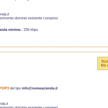
da.it
ferimento dominio esistente compresi
anda minima :
256 kbps
Ric
Mb d
a POP3
del tipo
info@nomeazienda.it
da.it
ferimento dominio esistente compresi