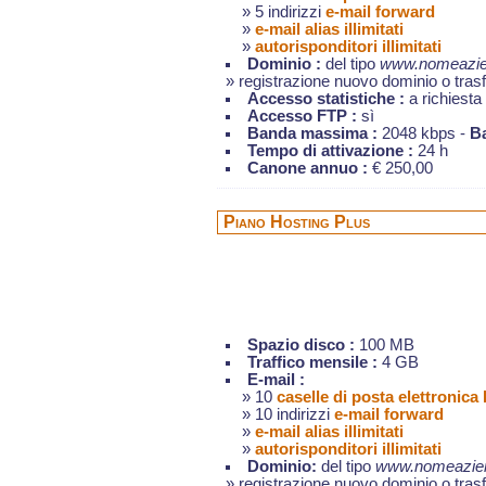
» 5 indirizzi
e-mail forward
»
e-mail alias illimitati
»
autorisponditori illimitati
Dominio :
del tipo
www.nomeazien
» registrazione nuovo dominio o tras
Accesso statistiche :
a richiesta
Accesso FTP :
sì
Banda massima :
2048 kbps -
B
Tempo di attivazione :
24 h
Canone annuo :
€ 250,00
Piano Hosting Plus
Spazio disco :
100 MB
Traffico mensile :
4 GB
E-mail :
» 10
caselle di posta elettronic
» 10 indirizzi
e-mail forward
»
e-mail alias illimitati
»
autorisponditori illimitati
Dominio:
del tipo
www.nomeazien
» registrazione nuovo dominio o tras