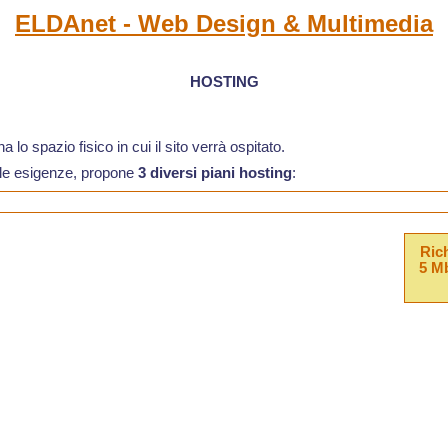
ELDAnet - Web Design & Multimedia
hosting
na lo spazio fisico in cui il sito verrà ospitato.
e le esigenze, propone
3 diversi piani hosting
:
Ric
5 Mb