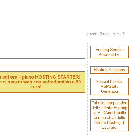
giovedì 6 agosto 2026
Hosting Service
Powered by:
Hosting Solutions
hiedi ora il piano HOSTING STARTER!
Special thanks:
 di spazio web con sottodominio a 80
ASPStats
euro!
Generator
Tabella comparativa
delle offerte Hosting
di ELDAnet
Tabella
comparativa delle
offerte Hosting di
ELDAnet