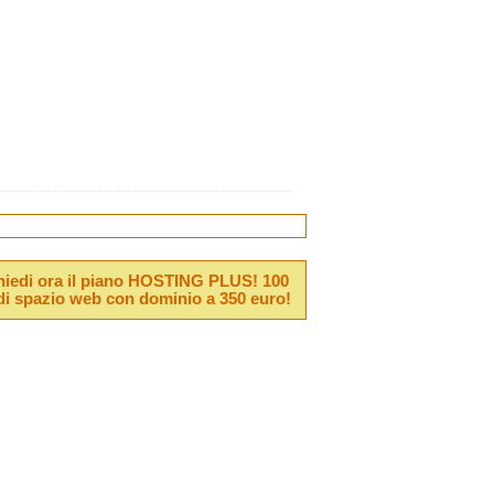
hiedi ora il piano HOSTING PLUS! 100
i spazio web con dominio a 350 euro!