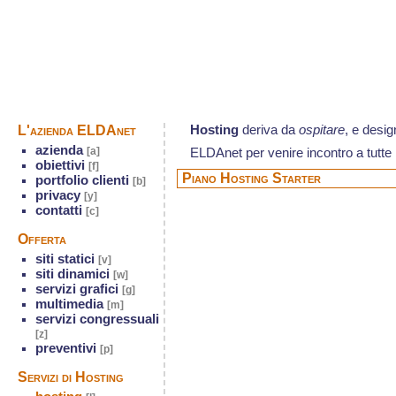
L'azienda ELDAnet
Hosting
deriva da
ospitare
, e desig
azienda
[a]
ELDAnet
per venire incontro a tutt
obiettivi
[f]
Piano Hosting Starter
portfolio clienti
[b]
privacy
[y]
contatti
[c]
Offerta
siti statici
[v]
siti dinamici
[w]
servizi grafici
[g]
multimedia
[m]
servizi congressuali
[z]
preventivi
[p]
Servizi di Hosting