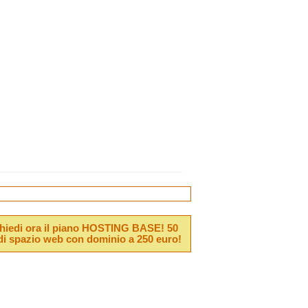
hiedi ora il piano HOSTING BASE! 50
i spazio web con dominio a 250 euro!