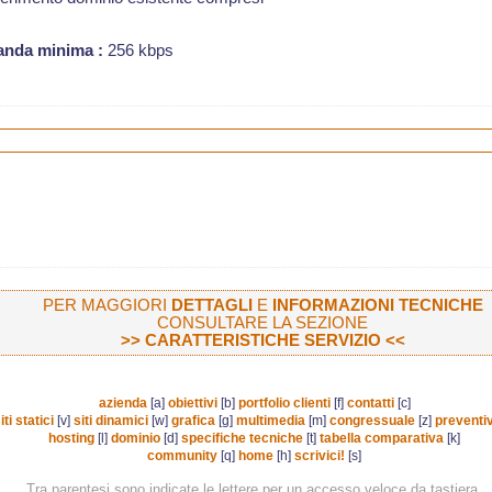
anda minima :
256 kbps
PER MAGGIORI
DETTAGLI
E
INFORMAZIONI TECNICHE
CONSULTARE LA SEZIONE
>>
CARATTERISTICHE SERVIZIO
<<
azienda
[a]
obiettivi
[b]
portfolio clienti
[f]
contatti
[c]
iti statici
[v]
siti dinamici
[w]
grafica
[g]
multimedia
[m]
congressuale
[z]
preventiv
hosting
[l]
dominio
[d]
specifiche tecniche
[t]
tabella comparativa
[k]
community
[q]
home
[h]
scrivici!
[s]
Tra parentesi sono indicate le lettere per un accesso veloce da tastiera.