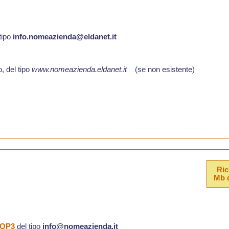
 tipo
info.nomeazienda@eldanet.it
o, del tipo
www.nomeazienda.eldanet.it
(se non esistente)
Ric
Mb d
 POP3
del tipo
info@nomeazienda.it