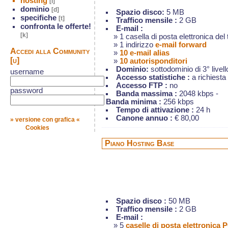
hosting
[l]
dominio
[d]
Spazio disco:
5 MB
specifiche
[t]
Traffico mensile :
2 GB
confronta le offerte!
E-mail :
[k]
» 1 casella di posta elettronica del
» 1 indirizzo
e-mail forward
Accedi alla Community
»
10 e-mail alias
[u]
»
10 autorisponditori
Dominio:
sottodominio di 3° livell
username
Accesso statistiche :
a richiesta
Accesso FTP :
no
password
Banda massima :
2048 kbps -
Banda minima :
256 kbps
Tempo di attivazione :
24 h
Canone annuo :
€ 80,00
» versione con grafica «
Cookies
Piano Hosting Base
Spazio disco :
50 MB
Traffico mensile :
2 GB
E-mail :
» 5
caselle di posta elettronica