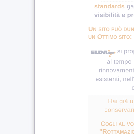
standards
ga
visibilità e p
Un sito può dun
un Ottimo sito:
si pr
al tempo s
rinnovamento
esistenti, nell
d
Hai già u
conservarn
Cogli al vo
"Rottamazion