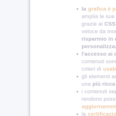
la
grafica è 
amplia le sue 
grazie ai
CSS
veloce da mod
risparmio in 
personalizza
l'accesso ai 
contenuti son
criteri di
usabi
gli elementi a
una
più ricc
i contenuti se
rendono poss
aggiornament
la
certificazi