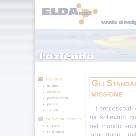
Gli
Standa
azienda
missione
obiettivi
portfolio clienti
privacy
Il processo di
contatti
ha sollevato qu
nel mondo soci
siti statici
siti dinamici
soprattutto n