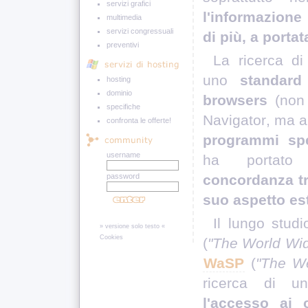
servizi grafici
l'informazione
multimedia
servizi congressuali
di più, a portata
preventivi
La ricerca d
uno
standard
hosting
dominio
browsers
(non 
specifiche
Navigator
, ma 
confronta le offerte!
programmi spec
username
ha portato a
password
concordanza tra
suo aspetto es
Il lungo stud
» versione solo testo «
Cookies
(
"
The World Wi
WaSP
(
"
The We
ricerca di 
l'accesso ai 