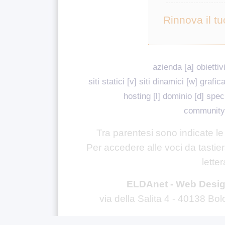
Rinnova il tuo
azienda
[a]
obiettiv
siti statici
[v]
siti dinamici
[w]
grafic
hosting
[l]
dominio
[d]
spec
community
Tra parentesi sono indicate le
Per accedere alle voci da tastier
lette
ELDAnet - Web Desig
via della Salita 4 - 40138 B