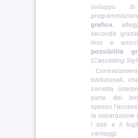
sviluppo d
programmazio
grafica
, alleg
seconda grazie
less
e arricc
possibilità gr
(
Cascading Styl
Contrariam
tradizionali, c
corretta inter
parte dei
br
spesso l'accesso
la separazione 
i dati e il fogl
vantaggi: