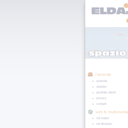
azienda
obiettivi
portfolio clienti
privacy
contatti
siti statici
siti dinamici