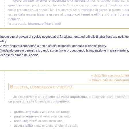
Avere un sito internet è diventata una necessità
per le piccole come per l
grandi imprese, per il privato che vuole farsi conoscere come per il free-lance ch
vuole proporre i suoi servizi. Ma il numero di siti si moltiplica di giorno in giorno e pe
uscire dalla massa bisogna essere
al passo coi tempi
e
offrire ciò che l'utent
richiede
.
In una parola:
bisogna offrire di più
!
» Gli
standard web
: la nostra missione
Usabilità e accessibilità.
uesto sito si avvale di cookie necessari al funzionamento ed utili alle finalità illustrate nella c
olicy.
e vuoi negare il consenso a tutti o ad alcuni cookie, consulta la
cookie policy
.
In un mondo che cambia e volge sempre più verso la globalizzazione, Internet ha i
hiudendo questo banner, cliccando su un link o proseguendo la navigazione in altra maniera,
gravoso compito di
andare incontro alle esigenze di un pubblico sempre pi
cconsenti all'uso dei cookie.
vasto ed esigente
, di
soddisfare le necessità anche delle persone disabili
, men
fortunate di noi, ma con lo stesso nostro diritto di accedere all'informazione, d
aggiornare i contenuti
in tempo reale per poter raggiungere più persone possibil
nella
maniera più rapida possibile
.
» Usabilità e accessibilità
» Dinamicità dei contenuti
Bellezza, leggerezza e visibilità.
Un sito internet è un
biglietto da visita importante
, e come tale deve soddisfar
caratteristiche che lo rendano
competitivo
:
grafica originale e al passo coi tempi
;
pagine leggere
e di veloce caricamento;
usabilità
, facilità di comunicazione;
accessibilità
a tutti gli utenti, anche ai disabili;