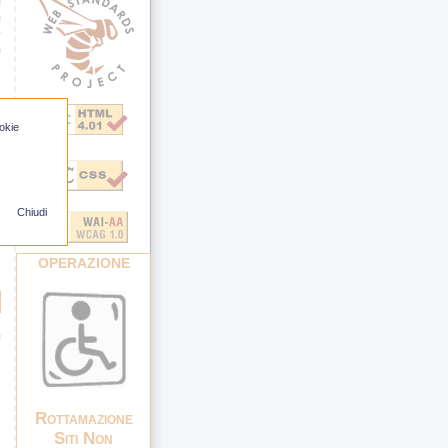
e
e
r
e
ookie
l
ù
o
i
Chiudi
e
OPERAZIONE
e
Rottamazione
Siti Non