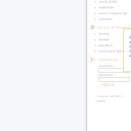
servizi grafici
multimedia
servizi congressuali
preventivi
hosting
Q
dominio
p
specifiche
S
confronta le offerte!
C
a
username
password
» versione solo testo «
Cookies