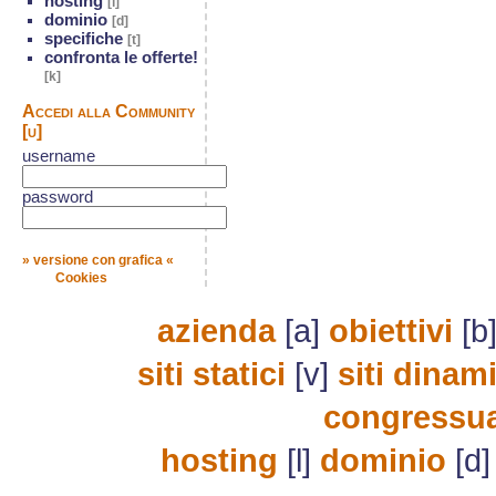
hosting
[l]
dominio
[d]
specifiche
[t]
confronta le offerte!
[k]
Accedi alla Community
[u]
username
password
» versione con grafica «
Cookies
azienda
[a]
obiettivi
[b
siti statici
[v]
siti dinami
congressua
hosting
[l]
dominio
[d