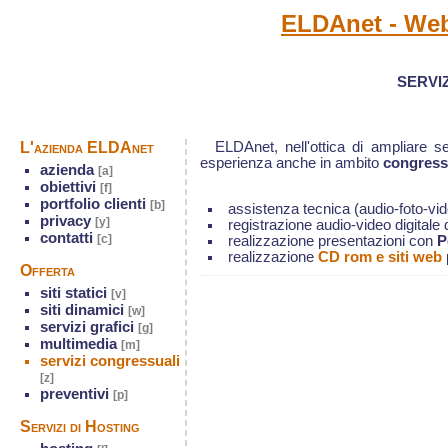
ELDAnet - Web
servi
L'azienda ELDAnet
ELDAnet,
nell'ottica di ampliare 
esperienza anche in ambito
congress
azienda
[a]
obiettivi
[f]
portfolio clienti
[b]
assistenza tecnica (audio-foto-vid
privacy
[y]
registrazione audio-video digitale 
contatti
[c]
realizzazione presentazioni con
P
realizzazione
CD rom e siti web
Offerta
siti statici
[v]
siti dinamici
[w]
servizi grafici
[g]
multimedia
[m]
servizi congressuali
[z]
preventivi
[p]
Servizi di Hosting